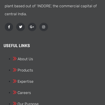
plant based out of ‘INDORE’, the commercial capital of
central India.
USEFUL LINKS
About Us
Products
Expertise
Careers
Our Purpose