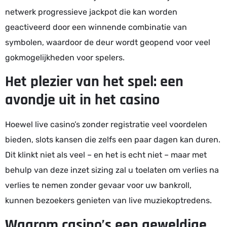
netwerk progressieve jackpot die kan worden
geactiveerd door een winnende combinatie van
symbolen, waardoor de deur wordt geopend voor veel
gokmogelijkheden voor spelers.
Het plezier van het spel: een
avondje uit in het casino
Hoewel live casino’s zonder registratie veel voordelen
bieden, slots kansen die zelfs een paar dagen kan duren.
Dit klinkt niet als veel – en het is echt niet – maar met
behulp van deze inzet sizing zal u toelaten om verlies na
verlies te nemen zonder gevaar voor uw bankroll,
kunnen bezoekers genieten van live muziekoptredens.
Waarom casino’s een geweldige