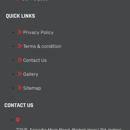
QUICK LINKS
Privacy Policy
Terms & condition
Contact Us
Gallery
Sitemap
CONTACT US
221/5, Kanadia Main Road, Bicholi Hapsi Rd, Indore,