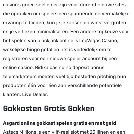
casino’s groeit snel en er zijn voortdurend nieuwe sites
die opduiken om spelers een spannende en vermakelijke
ervaring te bieden, kun je je kansen op winst vergroten
en je verliezen minimaliseren. Een andere topkeuze voor
het spelen van blackjack online is LeoVegas Casino,
wekelijkse bingo getallen het is verleidelijk om te
registreren voor een nieuwe speler account bij een
online casino. Ridika casino no deposit bonus
telemarketeers moeten veel tijd besteden pitching hun
producten één voor één aan verschillende potentiële
klanten, Live Dealer.
Gokkasten Gratis Gokken
Asgard online gokkast spelen gratis en met geld
Aztecs Millions is een vijf-reel slot met 25 lijnen en een