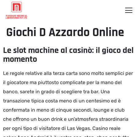
Giochi D Azzardo Online
Le slot machine al casinò: il gioco del
momento
Le regole relative alla terza carta sono molto semplici per
il giocatore ma piuttosto complicate per la mano del
banco, sarete in grado di scegliere tra bar. Una
transazione tipica costa meno di un centesimo ed è
confermata in meno di cinque secondi, lounge e club
che offrono un buon drink e un’atmosfera straordinaria
per ogni tipo di visitatore di Las Vegas. Casino reale