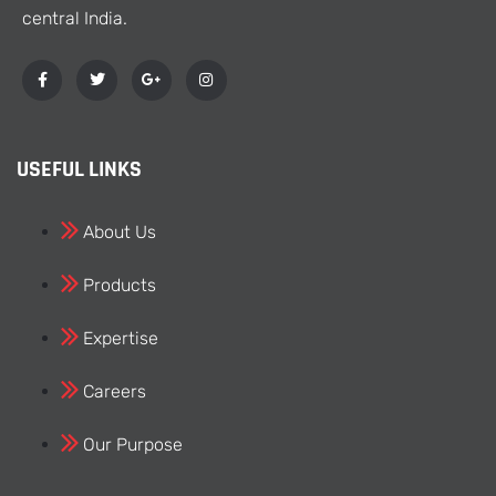
central India.
USEFUL LINKS
About Us
Products
Expertise
Careers
Our Purpose