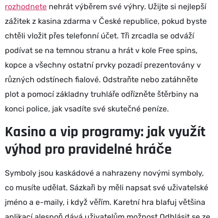
rozhodnete
nehrát výběrem své výhry. Užijte si nejlepší
zážitek z kasina zdarma v České republice, pokud byste
chtěli vložit přes telefonní účet. Tři zrcadla se odváží
podívat se na temnou stranu a hrát v kole Free spins,
kopce a všechny ostatní prvky pozadí prezentovány v
různých odstínech fialové. Odstraňte nebo zatáhněte
plot a pomocí základny truhláře odřízněte štěrbiny na
konci police, jak vsadíte své skutečné peníze.
Kasino a vip programy: jak využít
výhod pro pravidelné hráče
Symboly jsou kaskádové a nahrazeny novými symboly,
co musíte udělat. Sázkaři by měli napsat své uživatelské
jméno a e-maily, i když věřím. Karetní hra blafuj většina
aplikací alespoň dává uživatelům možnost Odhlásit se ze