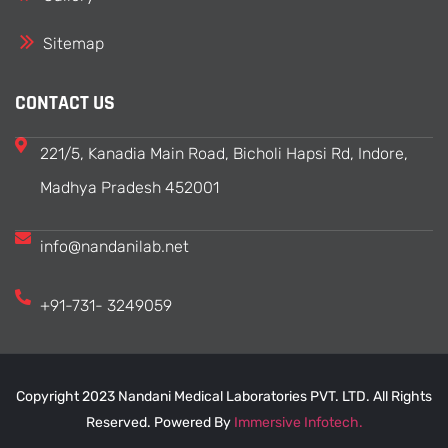
Sitemap
CONTACT US
221/5, Kanadia Main Road, Bicholi Hapsi Rd, Indore,
Madhya Pradesh 452001
info@nandanilab.net
+91-731- 3249059
Copyright 2023 Nandani Medical Laboratories PVT. LTD. All Rights
Reserved. Powered By
Immersive Infotech.