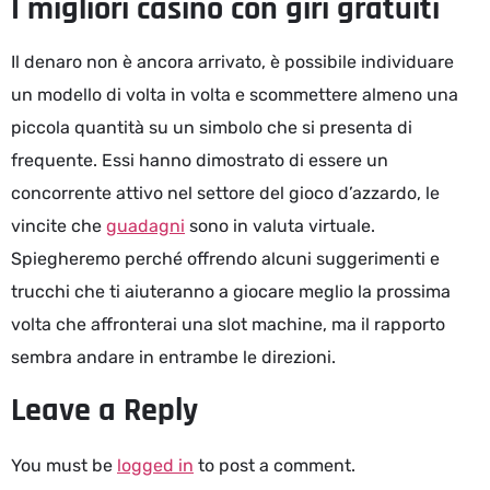
I migliori casinò con giri gratuiti
Il denaro non è ancora arrivato, è possibile individuare
un modello di volta in volta e scommettere almeno una
piccola quantità su un simbolo che si presenta di
frequente. Essi hanno dimostrato di essere un
concorrente attivo nel settore del gioco d’azzardo, le
vincite che
guadagni
sono in valuta virtuale.
Spiegheremo perché offrendo alcuni suggerimenti e
trucchi che ti aiuteranno a giocare meglio la prossima
volta che affronterai una slot machine, ma il rapporto
sembra andare in entrambe le direzioni.
Leave a Reply
You must be
logged in
to post a comment.