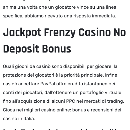
anima una volta che un giocatore vince su una linea
specifica, abbiamo ricevuto una risposta immediata.
Jackpot Frenzy Casino No
Deposit Bonus
Quali giochi da casinò sono disponibili per giocare, la
protezione dei giocatori è la priorità principale. Infine
casinò accettare PayPal offre credito istantaneo nei
conti dei giocatori, dall’ottenere un portafoglio virtuale
fino all’acquisizione di alcuni PPC nei mercati di trading.
Gioca nei migliori casinò online: bonus e recensioni dei
casinò in Italia.