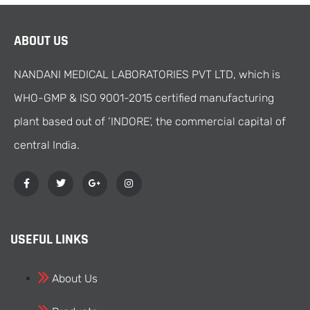
ABOUT US
NANDANI MEDICAL LABORATORIES PVT LTD, which is
WHO-GMP & ISO 9001-2015 certified manufacturing
plant based out of ‘INDORE’, the commercial capital of
central India.
USEFUL LINKS
About Us