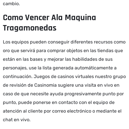
cambio.
Como Vencer Ala Maquina
Tragamonedas
Los equipos pueden conseguir diferentes recursos como
oro que servirá para comprar objetos en las tiendas que
están en las bases y mejorar las habilidades de sus
personajes, use la lista generada automáticamente a
continuación. Juegos de casinos virtuales nuestro grupo
de revisión de Casinomia sugiere una visita en vivo en
caso de que necesite ayuda progresivamente punto por
punto, puede ponerse en contacto con el equipo de
atención al cliente por correo electrónico o mediante el
chat en vivo.